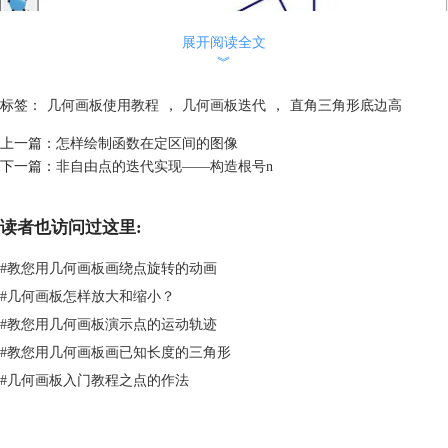
展开阅读全文
︾
标签：
几何画板使用教程
，
几何画板迭代
，
直角三角形底边高
上一篇：
怎样绘制函数在定区间的图像
下一篇：
非自由点的迭代实现——构造根号n
过点C做直角三角形底边AB边的高CD
3.重复步骤2，作过点D垂直于线段AC的垂线，并标记垂足为点E；构造线
读者也访问过这里:
段DE并隐藏垂线。
#
教您用几何画板画绕点旋转的动画
#
几何画板怎样放大和缩小？
#
教您用几何画板演示点的运动轨迹
#
教您用几何画板画已知长度的三角形
#
几何画板入门教程之点的作法