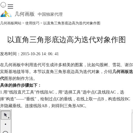
几何画板
中国独家代理
出色的数学教学软件
几何画板网站
>
使用技巧
> 以直角三角形底边高为迭代对象作图
首页
以直角三角形底边高为迭代对象作图
产品
下载
发布时间：2015-10-26 14: 06: 41
资源中心
软件商城
在几何画板中利用迭代可生成许多精美的图案，比如勾股树、雪花、谢尔
宾斯基地毯等等。本节以直角三角形底边高为迭代对象，介绍
几何画板迭
代
图形的制作方法。
具体的操作步骤如下：
1.用“线段直尺工具”作线段AC，用“选择工具”选中点C及线段AC，选
择“构造”——“垂线”，绘制过点C的垂线，在线上取一点B，构造线段BC
并隐藏垂线。连接线段AB，则得到三角形ABC。