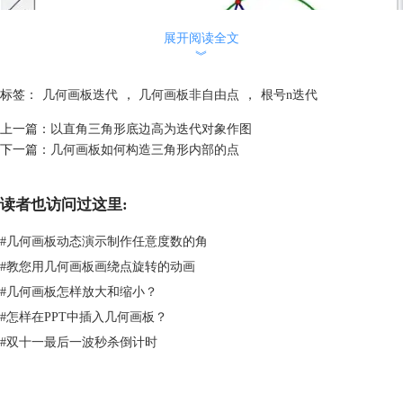
展开阅读全文
︾
标签：
几何画板迭代
，
几何画板非自由点
，
根号n迭代
上一篇：
以直角三角形底边高为迭代对象作图
下一篇：
几何画板如何构造三角形内部的点
构造线段AD、AE和DE示例
3.新建参数k，数值3，单位无。新建参数n，数值1，单位无。建立计
读者也访问过这里:
算“n+1”。使用文本工具，在空白处输入文本“
”：使用“符号表示
法”输入根号格式，在“？”处，点击“n+1”计算值，引入了动态的计算值，
#
几何画板动态演示制作任意度数的角
显示为“
”。
#
教您用几何画板画绕点旋转的动画
#
几何画板怎样放大和缩小？
#
怎样在PPT中插入几何画板？
#
双十一最后一波秒杀倒计时