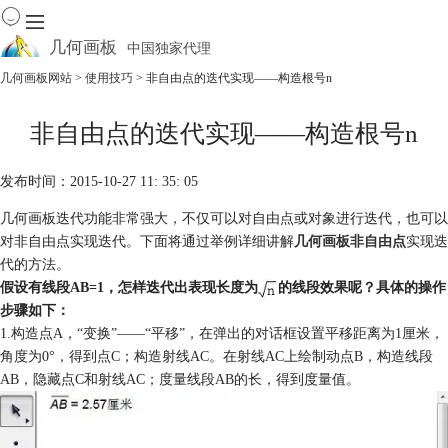
几何画板
中国独家代理
出色的数学教学软件
几何画板网站
>
使用技巧
> 非自由点的迭代实现——构造根号n
首页
非自由点的迭代实现——构造根号n
产品
下载
发布时间：2015-10-27 11: 35: 05
资源中心
软件商城
几何画板迭代功能非常强大，不仅可以对自由点或对象进行迭代，也可以
对非自由点实现迭代。下面将通过举例详细讲解
几何画板非自由点
实现迭
代的方法。
假设有线段AB=1，怎样迭代出表现长度为
的线段效果呢？具体的操作
步骤如下：
1.构造点A，“变换”——“平移”，在弹出的对话框设置平移距离为1厘米，
角度为0°，得到点C；构造射线AC。在射线AC上绘制动点B，构造线段
AB，隐藏点C和射线AC；度量线段AB的长，得到度量值。