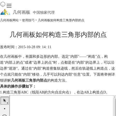
几何画板
中国独家代理
出色的数学教学软件
几何画板网站
>
使用技巧
> 几何画板如何构造三角形内部的点
首页
几何画板如何构造三角形内部的点
产品
下载
发布时间：2015-10-28 09: 14: 11
资源中心
软件商城
在几何画板中，有圆和多边形的内部。选定“内部”——“构造”点，构
造“内部上的点”或者“边界上的点”时，点都是在“内部”的边界上，可以沿
边界“巡游”。通过在“内部”构造密集轨迹线，然后在轨迹线上构造点，这
个点就只能在“内部”移动，几乎可以到达内部“任意”位置。下面将举例详
细讲解
几何画板三角形内部点
的构造方法。
具体的操作步骤如下：
1.构造三角形ABC（线段AB的方向自左向右），在边AB上构造点D。