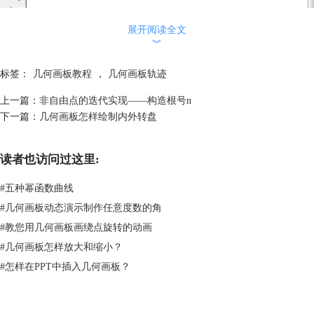
展开阅读全文
︾
标签：
几何画板教程
，
几何画板轨迹
上一篇：
非自由点的迭代实现——构造根号n
下一篇：
几何画板怎样绘制内外转盘
度量D点的值并新建参数n
3.做下图的计算。第一个计算把点值扩大 n倍，方便取整。第二个计算将
读者也访问过这里:
第一个计算的数值取整后再除以n，得到小于但最接近 D点值的整数点值
（在0到1之间，来确定轨迹线段的位置）。第三个计算得到去尾取整的尾
#
五种幂函数曲线
（在0到1之间，作为轨迹点在平行于边BC的线段上的缩放比例）。
#
几何画板动态演示制作任意度数的角
#
教您用几何画板画绕点旋转的动画
#
几何画板怎样放大和缩小？
#
怎样在PPT中插入几何画板？