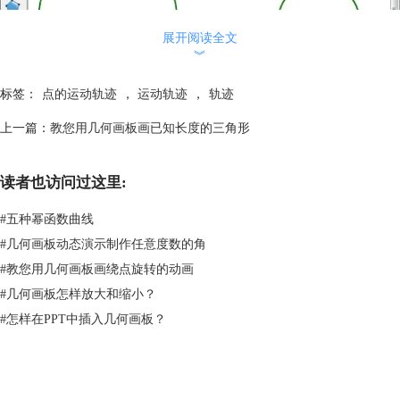
展开阅读全文
︾
标签：
点的运动轨迹
，
运动轨迹
，
轨迹
上一篇：
教您用几何画板画已知长度的三角形
利用几何画板绘制2个相离的圆后再构造圆上的点
2.选中点E、F，选择“构造”—“线段”命令，选中线段EF，选择“构
读者也访问过这里:
造”—“中点”命令，绘制出线段EF的中点G。
#
五种幂函数曲线
#
几何画板动态演示制作任意度数的角
#
教您用几何画板画绕点旋转的动画
#
几何画板怎样放大和缩小？
#
怎样在PPT中插入几何画板？