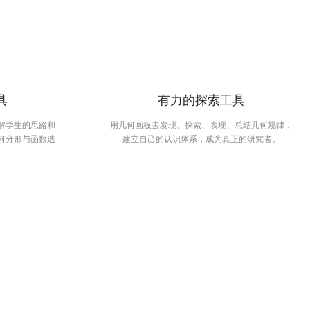
具
有力的探索工具
解学生的思路和
用几何画板去发现、探索、表现、总结几何规律，
何分形与函数迭
建立自己的认识体系，成为真正的研究者。