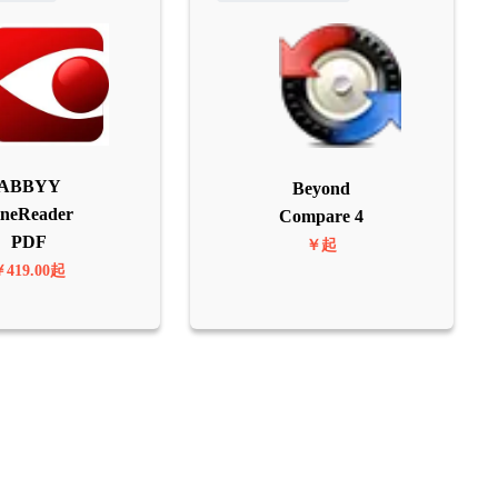
ABBYY
Beyond
ineReader
Compare 4
PDF
￥起
￥419.00起