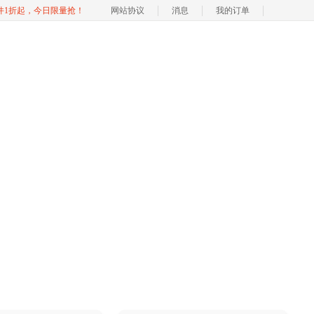
软件1折起，今日限量抢！
网站协议
消息
我的订单
易
化的方