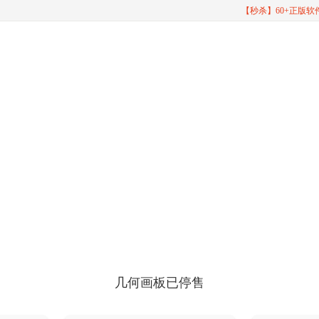
【秒杀】60+正版
让教学更有趣
让理解更容
板为从三年级到大学的各个级别的学生提供了一种有形的，可视
式来学习数学，从而提高他们的参与度、理解力和成就。
几何画板已停售