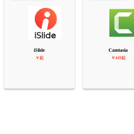
iSlide
Camtasia
￥起
￥449起