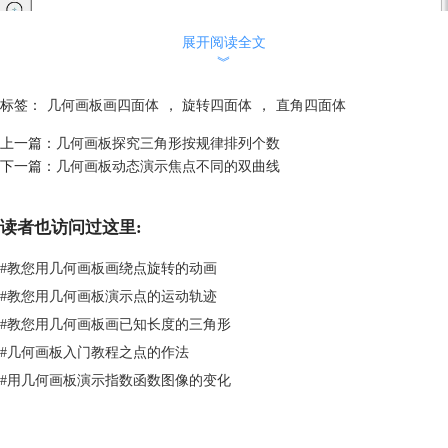
展开阅读全文
︾
标签：
几何画板画四面体
，
旋转四面体
，
直角四面体
上一篇：
几何画板探究三角形按规律排列个数
下一篇：
几何画板动态演示焦点不同的双曲线
读者也访问过这里:
几何画板课件模板——动态演示等面四面体示例
#
教您用几何画板画绕点旋转的动画
以上课件中演示的是等面四面体，亦称等腰四面体，也是一种特殊的四面
#
教您用几何画板演示点的运动轨迹
体。它是每条棱与其对棱总相等的四面体。它的四个面是全等的锐角三角
形，每个顶点处的面角之和皆为平角，它可以由锐角三角形沿着它的三条
#
教您用几何画板画已知长度的三角形
中位线折叠而得到。控制左侧△ABC的形状，就是控制四面体的底面。点
#
几何画板入门教程之点的作法
击“旋转”操作按钮，就可以将四面体旋转起来，以便观看每个面的情况。
#
用几何画板演示指数函数图像的变化
几何画板动态演示直角四面体课件样图：