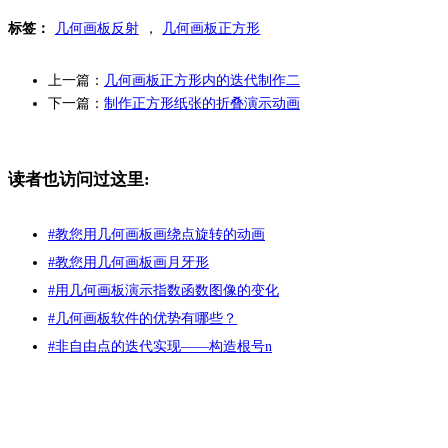
4.双击线段AD，或选取线段AD，“变换”——“标记镜面”，将线段AD标
标签：
几何画板反射
，
几何画板正方形
记为反射镜面。按住鼠标左键框选整个正方形，“变换”——“反射”。
上一篇：
几何画板正方形内的迭代制作二
选中整个正方形执行“变换”——“反射”示例
下一篇：
制作正方形纸张的折叠演示动画
5.双击线段AB，或选取线段AB，“变换”——“标记镜面”，将线段AB标
记为反射镜面。按住鼠标左键框选所有对象，“变换”——“反射”。
读者也访问过这里:
选中所有对象形执行“变换”——“反射”示例
#
教您用几何画板画绕点旋转的动画
以上给大家介绍了在几何画板正方形中构造花瓣图案的方法，主要运
#
教您用几何画板画月牙形
用了几何画板反射功能，作为初学者，多练习几遍即可熟练掌握。如
#
用几何画板演示指数函数图像的变化
需了解更多几何画板画花瓣图形的教程，可参考
几何画板怎么画花瓣
图形
。
#
几何画板软件的优势有哪些？
#
非自由点的迭代实现——构造根号n