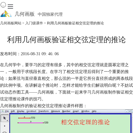
几何画板
中国独家代理
出色的数学教学软件
几何画板网站
>
入门级课件
> 利用几何画板验证相交弦定理的推论
首页
利用几何画板验证相交弦定理的推论
产品
下载
发布时间：2016-08-31 09: 46: 06
资源中心
软件商城
在几何学中，要学习的定理有很多，其中的相交弦定理就是圆幂定理之
一，一般用于求线段长度。在学习了相交弦定理后得到了一个重要的推
论：如果弦与直径垂直相交，那么弦的一半是它所分直径所成的两条线段
的比例中项。在讲解这个推论时，怎样才能给学生们解说明白呢？不妨试
试动态作图工具——几何画板，下面就一起来学习
几何画板
制作验证相交
弦定理推论课件的技巧。
几何画板制作的验证相交弦定理推论课件样图：