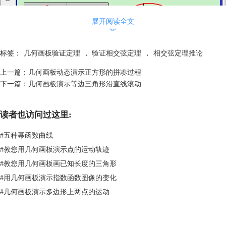
展开阅读全文
︾
标签：
几何画板验证定理
，
验证相交弦定理
，
相交弦定理推论
上一篇：
几何画板动态演示正方形的拼凑过程
下一篇：
几何画板演示等边三角形沿直线滚动
在几何画板中验证相交弦定理推论示例
读者也访问过这里:
点击下面的“下载模板”按钮，即可下载该课件，用来给学生们演示验证相
交弦定理推论的正确性，从而加深学生们对该推论的理解，使学生掌握相
#
五种幂函数曲线
交弦定理及其推论，并会利用它们进行有关的计算和论证，培养学生逻辑
#
教您用几何画板演示点的运动轨迹
推理能力。只有在真正理解的基础上去做题，才能将题目做对。前面还给
#
教您用几何画板画已知长度的三角形
大家介绍了用几何画板验证垂经定理的方法，具体课件可参考：
利用几何
画板验证垂径定理
。
#
用几何画板演示指数函数图像的变化
#
几何画板演示多边形上两点的运动