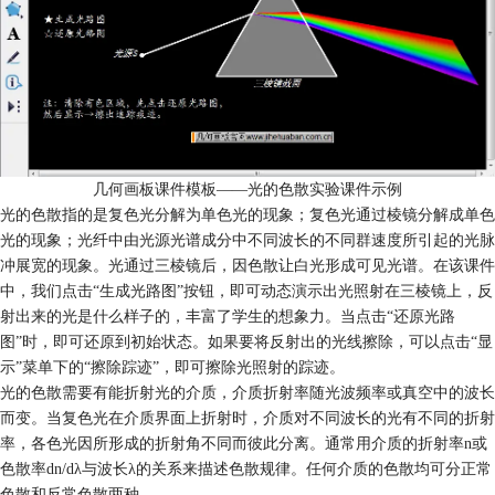
几何画板课件模板——光的色散实验课件示例
光的色散指的是复色光分解为单色光的现象；复色光通过棱镜分解成单色
光的现象；光纤中由光源光谱成分中不同波长的不同群速度所引起的光脉
冲展宽的现象。光通过三棱镜后，因色散让白光形成可见光谱。在该课件
中，我们点击“生成光路图”按钮，即可动态演示出光照射在三棱镜上，反
射出来的光是什么样子的，丰富了学生的想象力。当点击“还原光路
图”时，即可还原到初始状态。如果要将反射出的光线擦除，可以点击“显
示”菜单下的“擦除踪迹”，即可擦除光照射的踪迹。
光的色散需要有能折射光的介质，介质折射率随光波频率或真空中的波长
而变。当复色光在介质界面上折射时，介质对不同波长的光有不同的折射
率，各色光因所形成的折射角不同而彼此分离。通常用介质的折射率n或
色散率dn/dλ与波长λ的关系来描述色散规律。任何介质的色散均可分正常
色散和反常色散两种。