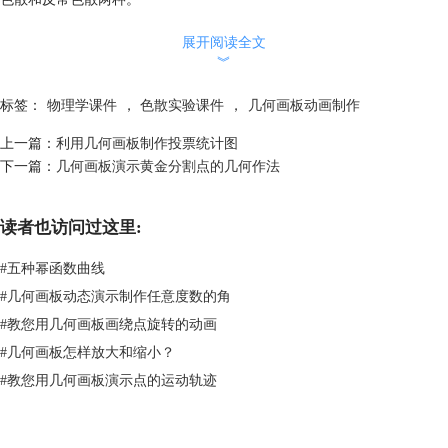
光的色散原理
展开阅读全文
在光学中，将复色光分解成单色光的过程,叫光的色散。
︾
由两种或两种以上的单色光组成的光(由两种或两种以上的频率组成的
光)，称为复色光。不能再分解的光(或只有一种频率的光)称为单色光。
标签：
物理学课件
，
色散实验课件
，
几何画板动画制作
眼睛的色觉细胞接收到不同频率的可见光时，感觉到的颜色不同，颜色是
不同频率的光对色觉细胞的刺激而产生的。
上一篇：
利用几何画板制作投票统计图
一般让白光（复色光）通过三棱镜就能产生光的色散。对同一种（光的）
下一篇：
几何画板演示黄金分割点的几何作法
介质，光的频率越高，介质对这种光的折射率就越大。在可见光中，紫光
的频率最高，红光频率最小。当白光通过三棱镜时，棱镜对紫光的折射率
读者也访问过这里:
最大，光通过棱镜后，紫光的偏折程度最大，红光偏折程度最小，这样，
三棱镜将不同频率的光分开，就产生了光的色散。
#
五种幂函数曲线
复色光分解为单色光而形成光谱的现象叫做光的色散。（白光散开后单色
#
几何画板动态演示制作任意度数的角
光从上到下依次为“红、橙、黄、绿、青、蓝、紫七种颜色。）
点击下面的“下载模板”按钮，即可下载该课件，用于物理学中光的色散一
#
教您用几何画板画绕点旋转的动画
课的教学中。当然了，几何画板还可以制作很多用于物理学教学的课件，
#
几何画板怎样放大和缩小？
比如在学习质点振动和波的传播一课中，我们可以制作动态演示的课件，
#
教您用几何画板演示点的运动轨迹
丰富学生的想象力。具体的制作教程可点击：
质点振动和波的传播课件制
作
。