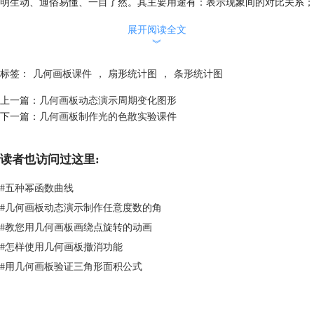
明生动、通俗易懂、一目了然。其主要用途有：表示现象间的对比关系；
揭露总体结构；检查计划的执行情况；揭示现象间的依存关系，反映总体
展开阅读全文
单位的分配情况；说明现象在空间上的分布情况。
︾
一般采用直角坐标系，横坐标用来表示事物的组别或自变量x，纵坐标常
用来表示事物出现的次数或因变量y；或采用角度坐标(如圆形图)、地理
标签：
几何画板课件
，
扇形统计图
，
条形统计图
坐标(如地形图)等。按图尺的数字性质分类，有实数图、累积数图、百分
数图、对数图、指数图等；其结构包括图名、图目(图中的标题)、图尺
上一篇：
几何画板动态演示周期变化图形
(坐标单位)、各种图线(基线、轮廓线、指导线等)、图注(图例说明、资料
下一篇：
几何画板制作光的色散实验课件
来源等)等。
点击下面的“下载模板”按钮，即可下载该课件，用来做简单的投票人数统
读者也访问过这里:
计，提高工作效率。如需了解关于扇形统计图的几何画板课件，可参考
几
何画板制作动态扇形统计图
。
#
五种幂函数曲线
#
几何画板动态演示制作任意度数的角
#
教您用几何画板画绕点旋转的动画
#
怎样使用几何画板撤消功能
#
用几何画板验证三角形面积公式