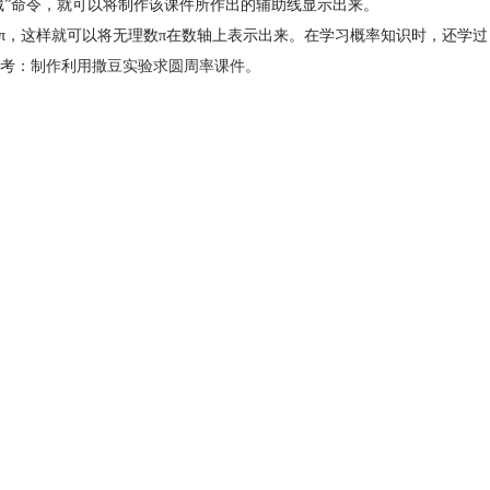
藏”命令，就可以将制作该课件所作出的辅助线显示出来。
π，这样就可以将无理数π在数轴上表示出来。在学习概率知识时，还学过
考：
制作利用撒豆实验求圆周率课件
。