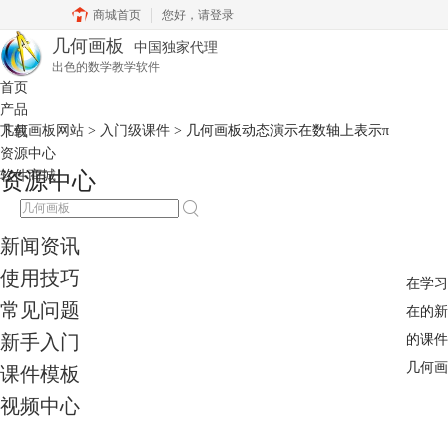
商城首页
您好，
请登录
几何画板
中国独家代理
出色的数学教学软件
首页
产品
几何画板网站
>
入门级课件
> 几何画板动态演示在数轴上表示π
下载
资源中心
软件商城
资源中心
新闻资讯
使用技巧
在学习
常见问题
在的新
新手入门
的课件
几何画
课件模板
视频中心