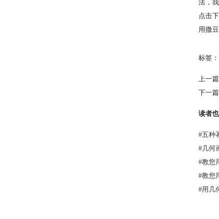
法，我
点击下
用撒豆
标签：
上一篇
下一篇
读者也
#
五种
#
几何
#
教您
#
教您
#
用几