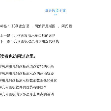
展开阅读全文
（此定理用余弦定理和勾股定理可以证明）。
︾
通过学习该课件，可以得知：
1.到两定点的距离之商为定值的点的轨迹是阿波罗尼斯圆。
标签：
托勒密定理
，
阿波罗尼斯圆
，
阿氏圆
2.到两定点的距离之和为定值(比这两点之间的距离要大)的点的轨迹是椭
上一篇：
几何画板演示多边形的滚动
圆。
下一篇：
几何画板动态演示用迭代制表
3.到两定点的距离之差为定值(比这两点之间的距离要小)的点的轨迹是双
曲线。
4.到两定点的距离之积为定值的点的轨迹是卡西尼卵形线。
读者也访问过这里:
阿波罗尼斯圆这个概念在课本中并未明确给出，但是最近几年的高考题目
中往往出现此类题目，所以说掌握好这个几何定理，也是很有必要的。简
#
教您用几何画板画绕点旋转的动画
单来说就是到两定点的距离之商为定值的点的轨迹是阿波罗尼斯圆，点击
#
教您用几何画板演示点的运动轨迹
下面的“下载模板”按钮，即可下载该课件，用来给学生们动态演示阿波罗
#
用几何画板演示指数函数图像的变化
尼斯圆，方便学生全面理解该知识。利用几何画板可以验证绝大多数几何
#
几何画板软件的优势有哪些？
学中的定理，比如托勒密定理，具体可参考：
利用几何画板验证托勒密定
理
。
#
几何画板演示多边形上两点的运动