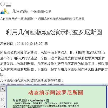
几何画板
中国独家代理
出色的数学教学软件
几何画板网站
>
基础级课件
> 利用几何画板动态演示阿波罗尼斯圆
首页
利用几何画板动态演示阿波罗尼斯圆
产品
下载
发布时间：2016-10-12 15: 27: 55
资源中心
软件商城
阿氏圆又称阿波罗尼斯圆，已知平面上两点A、B，则所有满足PA/PB=k
且不等于1的点P的轨迹是一个圆，这个轨迹最先由古希腊数学家阿波罗
尼斯发现，故称阿氏圆。几何画板作为研究几何定理的辅助工具，可以用
它来探究阿波罗尼斯圆，下面就一起学习用
几何画板
制作阿氏圆课件的方
法。
几何画板动态演示阿波罗尼斯圆课件样图：