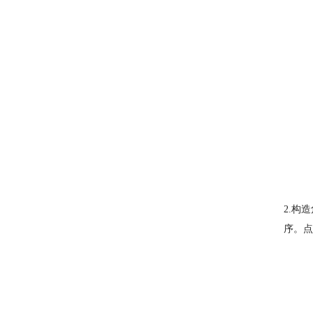
2.构
序。点