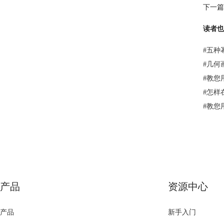
下一篇
读者也
#
五种
#
几何
#
教您
#
怎样
#
教您
产品
资源中心
产品
新手入门