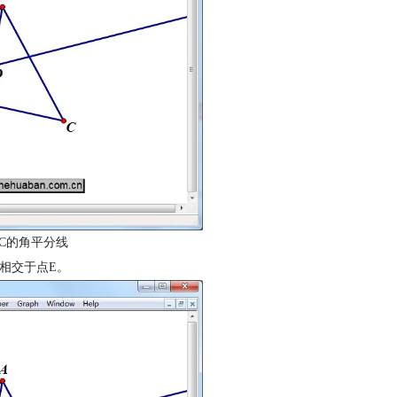
AC的角平分线
B相交于点E。