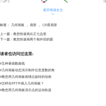
展开阅读全文
︾
标签：
几何画板
，
扇形
，
120度扇形
上一篇：
教您快速画出正七边形
下一篇：
教您快速画两个相外切的圆
读者也访问过这里:
用几何画板绘制圆O示例
步骤二 用“移动箭头工具”选中点O、C，执行“度量”——“距离”命令度量
#
五种幂函数曲线
OC的距离；选中点C和OC的距离数据，执行“构造”——“以圆心和半径绘
#
几何画板动态演示制作任意度数的角
圆”，构造以C点为圆心，OC为半径的圆。
#
教您用几何画板画绕点旋转的动画
#
怎样在PPT中插入几何画板？
#
教您用几何画板演示点的运动轨迹