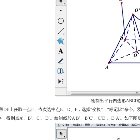
绘制出平行四边形ABCD
线段DE上任取一点F，依次选中点E、D、F，选择“变换”—“标记比”命令。
，得到点A’、B’、C’、D’。绘制线段A’B’、B’C’、C’D’、D’A’。如下