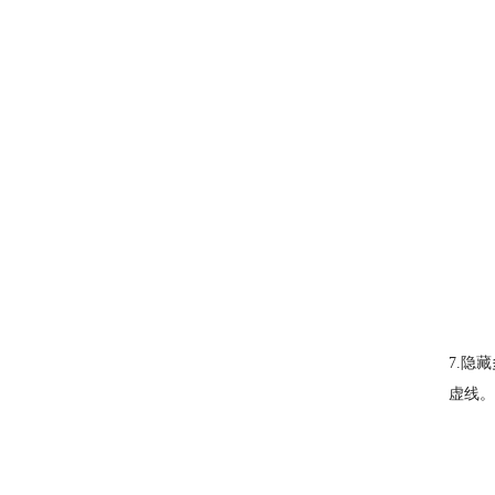
7.隐
虚线。