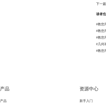
下一篇
读者也
#
教您
#
教您
#
教您
#
几何
#
教您
产品
资源中心
产品
新手入门