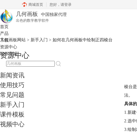
商城首页
您好，
请登录
几何画板
中国独家代理
出色的数学教学软件
首页
产品
几何画板网站
>
新手入门
> 如何在几何画板中绘制正四棱台
下载
资源中心
软件商城
资源中心
新闻资讯
使用技巧
棱台是
常见问题
法。
新手入门
具体的
1.新
课件模板
2.选
视频中心
3.绘