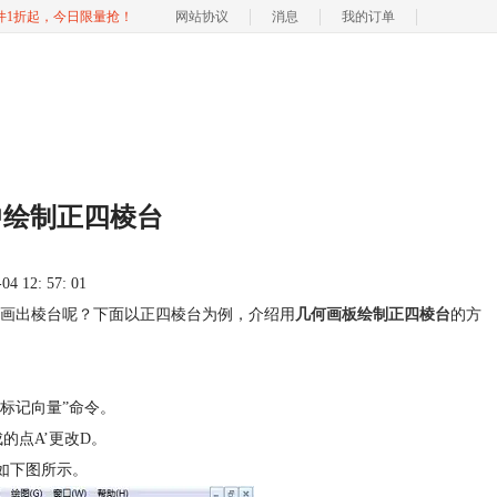
软件1折起，今日限量抢！
网站协议
消息
我的订单
中绘制正四棱台
 12: 57: 01
画出棱台呢？下面以正四棱台为例，介绍用
几何画板绘制正四棱台
的方
“标记向量”命令。
的点A’更改D。
。如下图所示。