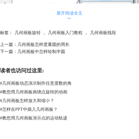
展开阅读全文
︾
标签：
几何画板旋转
，
几何画板入门教程
，
几何画板线段
上一篇：
几何画板怎样度量圆的周长
下一篇：
几何画板中怎样绘制半圆
选中线段中点双击为中心旋转线段示例
3.旋转中心建立在线段外面
读者也访问过这里:
选择线段外面的点并双击，然后选择线段， 单击菜单栏“变换”——旋
转，在弹出的对话框中输入旋转角度，单击“旋转”按钮就可以看到旋转效
#
几何画板动态演示制作任意度数的角
果。
#
教您用几何画板画绕点旋转的动画
#
几何画板怎样放大和缩小？
#
怎样在PPT中插入几何画板？
#
教您用几何画板演示点的运动轨迹