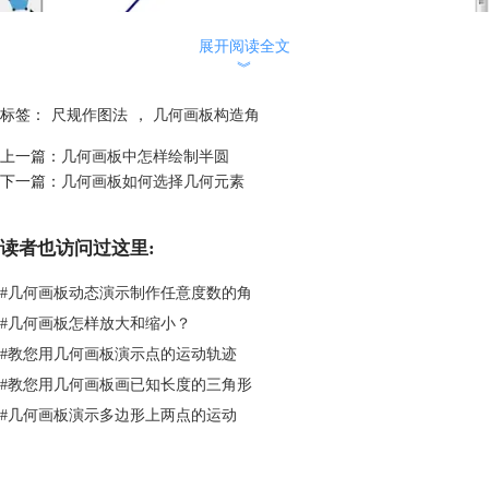
展开阅读全文
︾
标签：
尺规作图法
，
几何画板构造角
上一篇：
几何画板中怎样绘制半圆
下一篇：
几何画板如何选择几何元素
作角的一边并双击其中一个端点为标记中心
3.选中度量的已知角的度数，执行“变换”——“标记角度”；
读者也访问过这里:
#
几何画板动态演示制作任意度数的角
#
几何画板怎样放大和缩小？
#
教您用几何画板演示点的运动轨迹
#
教您用几何画板画已知长度的三角形
#
几何画板演示多边形上两点的运动