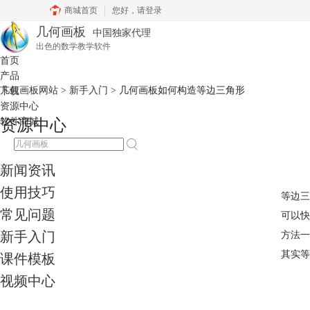
商城首页
您好，
请登录
几何画板
中国独家代理
出色的数学教学软件
首页
产品
几何画板网站
>
新手入门
> 几何画板如何构造等边三角形
下载
资源中心
软件商城
资源中心
新闻资讯
使用技巧
等边三
常见问题
可以快
新手入门
方法一
其实等
课件模板
视频中心