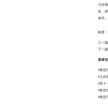
几何画
造，得
来学。
标签：
上一篇
下一篇
读者也
#
教您
#
几何
#
双十
#
教您
#
教您