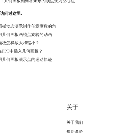
：
几何画板如何将矩形的顶点变为空心点
访问过这里:
画板动态演示制作任意度数的角
用几何画板画绕点旋转的动画
画板怎样放大和缩小？
在PPT中插入几何画板？
用几何画板演示点的运动轨迹
关于
关于我们
售后条款