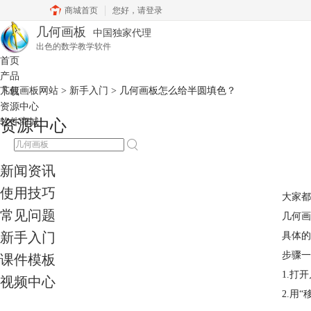
商城首页
您好，
请登录
几何画板
中国独家代理
出色的数学教学软件
首页
产品
几何画板网站
>
新手入门
> 几何画板怎么给半圆填色？
下载
资源中心
软件商城
资源中心
新闻资讯
使用技巧
大家都
常见问题
几何
新手入门
具体的
步骤一
课件模板
1.打
视频中心
2.用