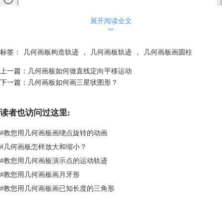
展开阅读全文
︾
标签：
几何画板构造轨迹
，
几何画板轨迹
，
几何画板画圆柱
上一篇：
几何画板如何做直线定向平移运动
下一篇：
几何画板如何画三星状图形？
读者也访问过这里:
使用椭圆工具绘制椭圆示例
步骤二 制作圆柱
#
教您用几何画板画绕点旋转的动画
1.选择左边侧边栏“点工具”，在椭圆上面任意绘制一个点C。选择圆心和
#
几何画板怎样放大和缩小？
点C，单击上方菜单栏“变换”菜单，在其下拉选项选择“平移”命令，在弹
出的对话框填上平移的距离5cm，然后单击“平移”按钮。
#
教您用几何画板演示点的运动轨迹
#
教您用几何画板画月牙形
#
教您用几何画板画已知长度的三角形