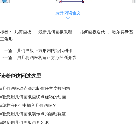
展开阅读全文
︾
标签：
几何画板
，
最新几何画板教程
，
几何画板迭代
，
歇尔宾斯基
三角形
上一篇：
几何画板正方形内的迭代制作
在几何画板构造等边三角形DEF示例
下一篇：
用几何画板构造正方形的渐开线
4.选中点A、B，选择“变换”—“迭代”命令。依次点击A、D。然后选择“结
构”中的“添加新的映射”命令，再点击点D、B。再选择“结构”中的“添加新
的映射”命令，再点击点E、F。如下图所示。选择“显示”中的“增加迭
读者也访问过这里:
代”命令，点击“迭代”按钮即可。
#
几何画板动态演示制作任意度数的角
#
教您用几何画板画绕点旋转的动画
#
怎样在PPT中插入几何画板？
#
教您用几何画板演示点的运动轨迹
#
教您用几何画板画月牙形