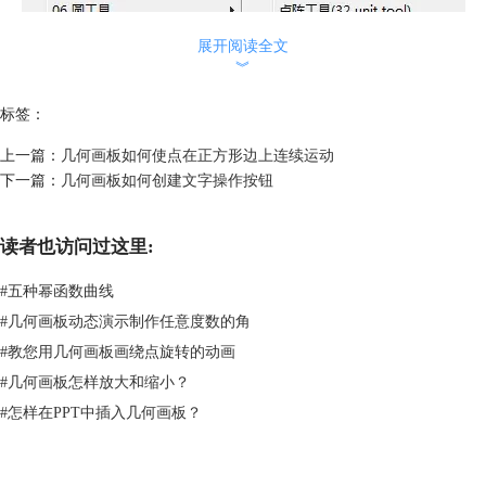
展开阅读全文
︾
标签：
上一篇：
几何画板如何使点在正方形边上连续运动
下一篇：
几何画板如何创建文字操作按钮
读者也访问过这里:
#
五种幂函数曲线
#
几何画板动态演示制作任意度数的角
在自定义工具下选择比较大小工具示例
#
教您用几何画板画绕点旋转的动画
2.此时用鼠标依次单击上面新建的t
、t
参数，就会自动提取两个数据中
1
2
#
几何画板怎样放大和缩小？
的最小值，并显示在画板左上角，如下图所示。
#
怎样在PPT中插入几何画板？