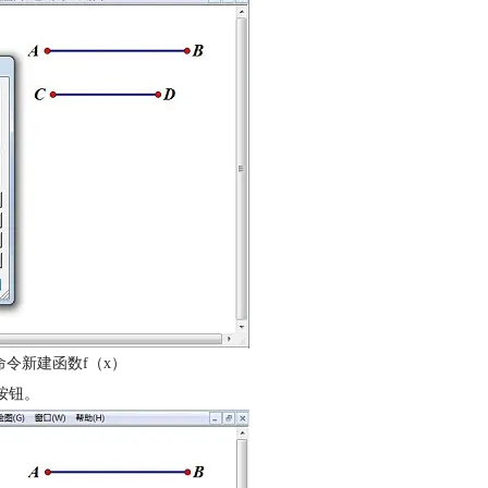
命令新建函数f（x）
”按钮。