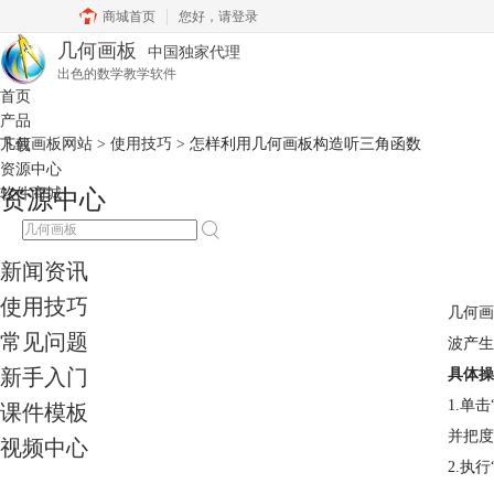
商城首页
您好，
请登录
几何画板
中国独家代理
出色的数学教学软件
首页
产品
几何画板网站
>
使用技巧
> 怎样利用几何画板构造听三角函数
下载
资源中心
软件商城
资源中心
新闻资讯
使用技巧
几何画
常见问题
波产生
新手入门
具体操
1.单
课件模板
并把度
视频中心
2.执