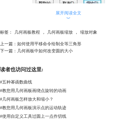
缩放参数为固定比对话框示例
展开阅读全文
︾
方法二、按“标记比”缩放
按事先标记好的缩放中心和标记比作中心缩放。缩放过程是一个相似变换
标签：
几何画板教程
，
几何画板缩放
，
缩放对象
过程。
上一篇：
如何使用平移命令绘制全等三角形
下一篇：
几何画板中如何改变圆的大小
读者也访问过这里:
#
五种幂函数曲线
#
教您用几何画板画绕点旋转的动画
#
几何画板怎样放大和缩小？
缩放参数为标记比对话框示例
#
教您用几何画板演示点的运动轨迹
其中标记比的方法有以下三种：
#
使用自定义工具过圆上一点作切线
1.选中两条线段，在“变换”菜单下选择“标记线段比”（此命令会根据选中
的对象而改变）。标记以第一线段长为分子、第二条线段长为分母的一个
比，也可以事先不标记，在弹出缩放对话框后依次单击两条线段来标记。