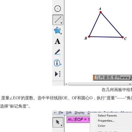
在几何画板中绘
 度量∠EOF的度数。选中半径线段OE、OF和圆心O，执行“度量”——
选择“标记角度”。