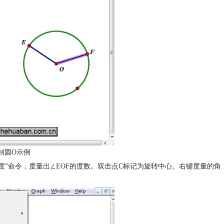
制圆O示例
“角度”命令，度量出∠EOF的度数。双击点C标记为旋转中心。右键度量的角