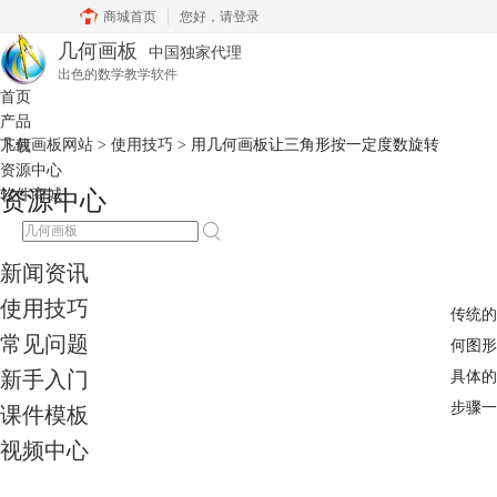
商城首页
您好，
请登录
几何画板
中国独家代理
出色的数学教学软件
首页
产品
几何画板网站
>
使用技巧
> 用几何画板让三角形按一定度数旋转
下载
资源中心
软件商城
资源中心
新闻资讯
使用技巧
传统的
常见问题
何图形
新手入门
具体的
步骤一
课件模板
视频中心