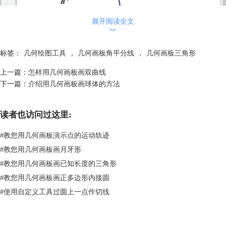
展开阅读全文
︾
构造角ABC和角BAC的角平分线
标签：
几何绘图工具
，
几何画板角平分线
，
几何画板三角形
3.构造垂线。选择点D、线段AB，选择“构造”—“垂线”命令。这条垂线与
上一篇：
怎样用几何画板画双曲线
线段AB相交于点E。
下一篇：
介绍用几何画板画球体的方法
读者也访问过这里:
#
教您用几何画板演示点的运动轨迹
#
教您用几何画板画月牙形
#
教您用几何画板画已知长度的三角形
#
教您用几何画板画正多边形内接圆
#
使用自定义工具过圆上一点作切线