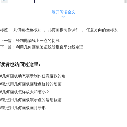
展开阅读全文
︾
构造相应的射线与垂线并标出交点
标签：
几何画板坐标系
，
几何画板制作课件
，
任意方向的坐标系
3.隐藏垂线EF和射线CD，构造射线AF、AE、AD。在射线AF、AE、AD
上一篇：
绘制抛物线上一点的切线
上分别取一点G、H、I，隐藏点C、D和射线AB、AD、AF、AE，构造线
下一篇：
利用几何画板验证线段垂直平分线定理
段HB、GI。
读者也访问过这里:
#
几何画板动态演示制作任意度数的角
#
教您用几何画板画绕点旋转的动画
#
几何画板怎样放大和缩小？
#
教您用几何画板演示点的运动轨迹
#
教您用几何画板画月牙形