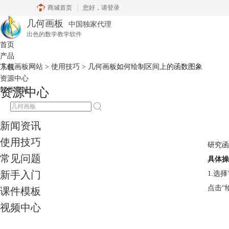
商城首页
您好，
请登录
几何画板
中国独家代理
出色的数学教学软件
首页
产品
几何画板网站
>
使用技巧
> 几何画板如何绘制区间上的函数图象
下载
资源中心
软件商城
资源中心
新闻资讯
使用技巧
研究函
常见问题
具体操
新手入门
1.选
点击“
课件模板
视频中心