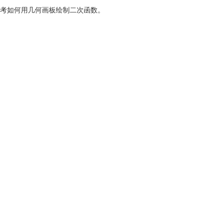
考
如何用几何画板绘制二次函数
。