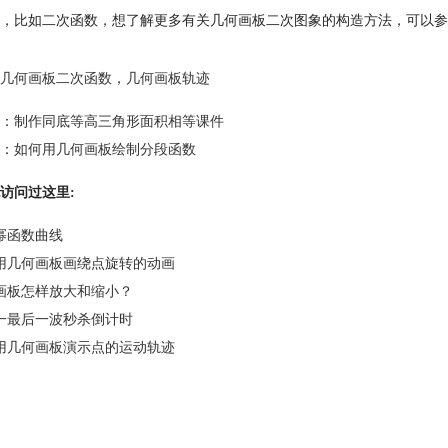
，比如二次函数，想了解更多有关几何画板二次图象的构造方法，可以参
几何画板二次函数
，
几何画板轨迹
：
制作同底等高三角形面积相等课件
：
如何用几何画板绘制分段函数
访问过这里:
幂函数曲线
用几何画板画绕点旋转的动画
画板怎样放大和缩小？
一最后一波秒杀倒计时
用几何画板演示点的运动轨迹