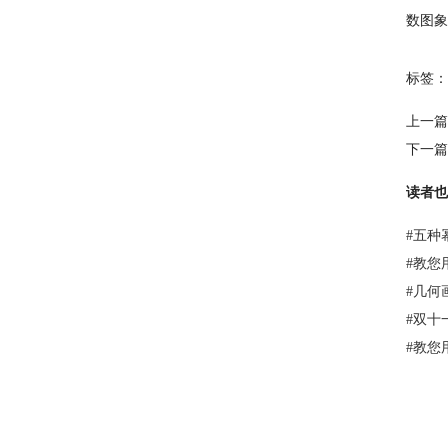
数图象
标签：
上一篇
下一篇
读者也
#
五种
#
教您
#
几何
#
双十
#
教您