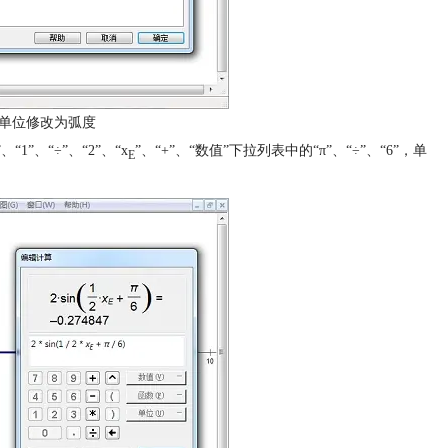
单位修改为弧度
1”、“÷”、“2”、“x
”、“+”、“数值”下拉列表中的“π”、“÷”、“6”，单
E