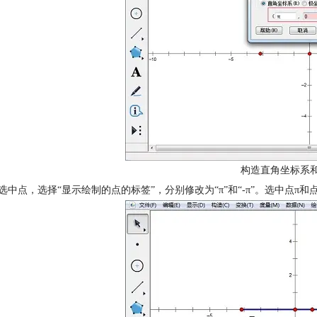
构造直角坐标系和
键选中点，选择“显示绘制的点的标签”，分别修改为“π”和“-π”。选中点π和点