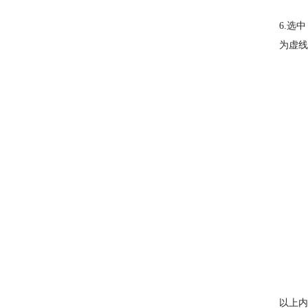
6.选
为虚线
以上内