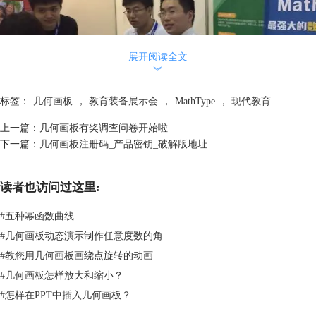
展开阅读全文
︾
标签：
几何画板
，
教育装备展示会
，
MathType
，
现代教育
上一篇：
几何画板有奖调查问卷开始啦
下一篇：
几何画板注册码_产品密钥_破解版地址
读者也访问过这里:
#
五种幂函数曲线
#
几何画板动态演示制作任意度数的角
MathType与几何画板受到了各方教育人士的喜爱
#
教您用几何画板画绕点旋转的动画
几何画板
：作为全国初高中人教版教材指定的一款软件，开启了二十一世
#
几何画板怎样放大和缩小？
纪动态教育新模式。
#
怎样在PPT中插入几何画板？