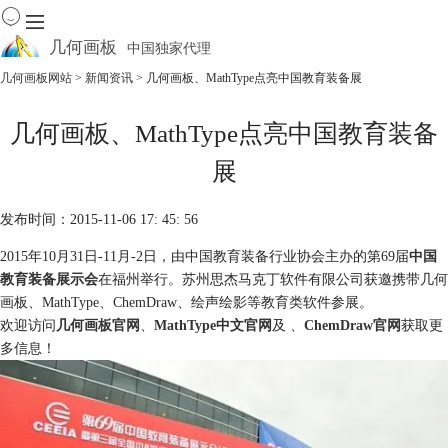
几何画板
中国独家代理
出色的数学教学软件
几何画板网站
>
新闻资讯
> 几何画板、MathType点亮中国教育装备展
首页
几何画板、MathType点亮中国教育装备
产品
展
下载
资源中心
软件商城
发布时间：2015-11-06 17: 45: 56
2015年10月31日-11月-2日，由中国教育装备行业协会主办的第69届
中国
教育装备展示会
在福州举行。苏州思杰马克丁软件有限公司获邀携带几何
画板、MathType、ChemDraw、绘声绘影等教育类软件参展。
欢迎访问
几何画板官网
、
MathType中文官网
及 、
ChemDraw官网
获取更
多信息！