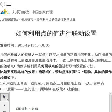
几何画板
中国独家代理
出色的数学教学软件
几何画板网站
>
使用技巧
> 如何利用点的值进行联动设置
首页
如何利用点的值进行联动设置
产品
下载
发布时间：2015-12-11 10: 08: 36
资源中心
软件商城
几何画板最大的特征之一就是可以展示图形的动态几何变化，动态图形的
展示过程可以使图形更形象生动具体。下面以制作线段上的点C控制圆上
的随动点H为例讲解利用
几何画板点的值
进行联动设置的方法。
比如要实现这样的效果：拖动点C，带动点H在弧FG上运动。具体的操作
步骤如下：
1.利用线段工具画一线段AB；用画点工具在线段上画一点C。选中点
C，“度量”——“点的值”，得到点C在线段AB上的值。