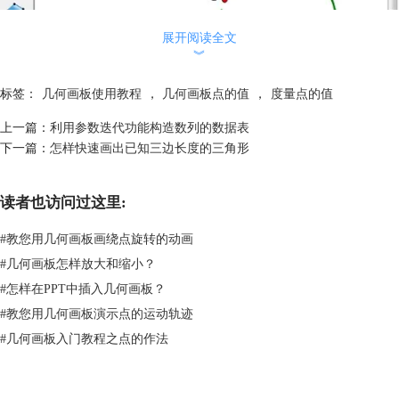
展开阅读全文
︾
标签：
几何画板使用教程
，
几何画板点的值
，
度量点的值
上一篇：
利用参数迭代功能构造数列的数据表
下一篇：
怎样快速画出已知三边长度的三角形
选中圆D和点F、G构造圆弧FG示例
3.选中度量的点C的点的值和圆弧FG，“绘图”——“在弧上绘制点”，得到
读者也访问过这里:
点H。
#
教您用几何画板画绕点旋转的动画
#
几何画板怎样放大和缩小？
#
怎样在PPT中插入几何画板？
#
教您用几何画板演示点的运动轨迹
#
几何画板入门教程之点的作法