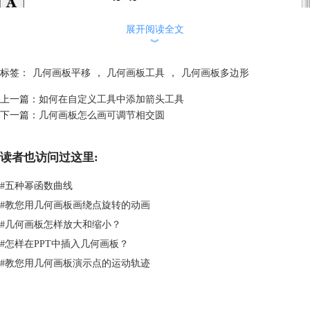
展开阅读全文
︾
标签：
几何画板平移
，
几何画板工具
，
几何画板多边形
上一篇：
如何在自定义工具中添加箭头工具
选中点A和A’后构造射线AA’
下一篇：
几何画板怎么画可调节相交圆
3.构造线段和中点。在射线上任取一点B，利用线段直尺工具连接AB。选
定线段AB，单击“构造”——“中点”（快捷键Ctrl+M）。
读者也访问过这里:
#
五种幂函数曲线
#
教您用几何画板画绕点旋转的动画
#
几何画板怎样放大和缩小？
#
怎样在PPT中插入几何画板？
#
教您用几何画板演示点的运动轨迹