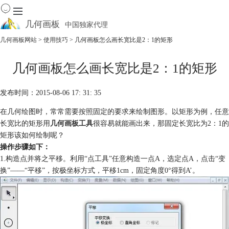
几何画板
中国独家代理
出色的数学教学软件
几何画板网站
>
使用技巧
> 几何画板怎么画长宽比是2：1的矩形
首页
几何画板怎么画长宽比是2：1的矩形
产品
下载
发布时间：2015-08-06 17: 31: 35
资源中心
软件商城
在几何绘图时，常常需要按照固定的要求来绘制图形。以矩形为例，任意
长宽比的矩形用
几何画板工具
很容易就能画出来，那固定长宽比为2：1的
矩形该如何绘制呢？
操作步骤如下：
1.构造点并将之平移。利用“点工具”任意构造一点A，选定点A，点击“变
换”——“平移”，按极坐标方式，平移1cm，固定角度0°得到A’。