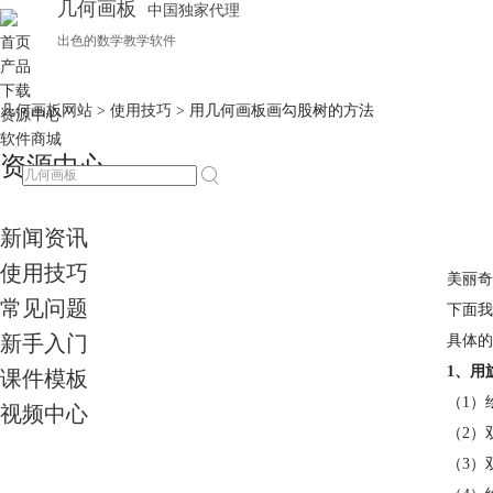
几何画板
中国独家代理
出色的数学教学软件
首页
产品
下载
几何画板网站
>
使用技巧
> 用几何画板画勾股树的方法
资源中心
软件商城
资源中心
新闻资讯
使用技巧
美丽奇
常见问题
下面
新手入门
具体的
1、用
课件模板
（1）
视频中心
（2）
（3）