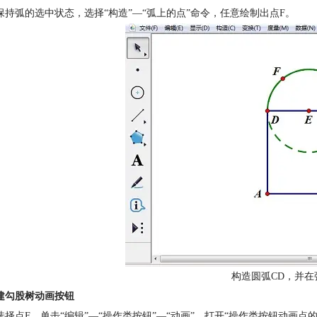
保持弧的选中状态，选择“构造”—“弧上的点”命令，任意绘制出点F。
构造圆弧CD，并在
建勾股树动画按钮
选择点F，单击“编辑”—“操作类按钮”—“动画”，打开“操作类按钮动画点的