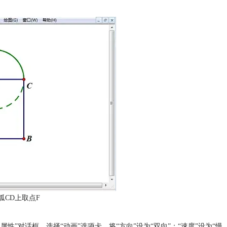
弧CD上取点F
属性”对话框，选择“动画”选项卡，将“方向”设为“双向”；“速度”设为“慢