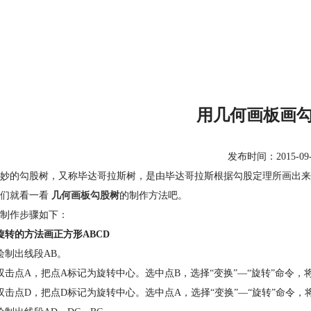
用几何画板画
发布时间：2015-09-02
妙的勾股树，又称毕达哥拉斯树，是由毕达哥拉斯根据勾股定理所画出来
我们就看一看
几何画板勾股树
的制作方法吧。
制作步骤如下：
旋转的方法画正方形ABCD
绘制出线段AB。
双击点A，把点A标记为旋转中心。选中点B，选择“变换”—“旋转”命令，将
双击点D，把点D标记为旋转中心。选中点A，选择“变换”—“旋转”命令，