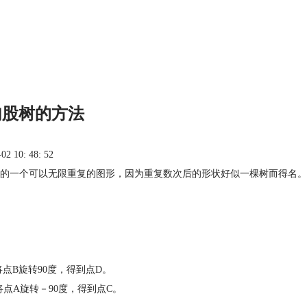
勾股树的方法
 10: 48: 52
的一个可以无限重复的图形，因为重复数次后的形状好似一棵树而得名。
点B旋转90度，得到点D。
将点A旋转－90度，得到点C。