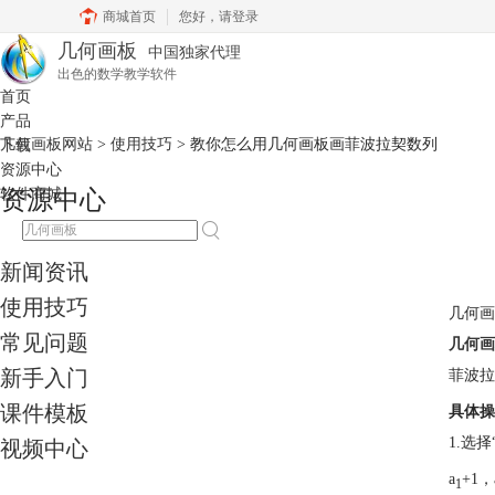
商城首页
您好，
请登录
几何画板
中国独家代理
出色的数学教学软件
首页
产品
几何画板网站
>
使用技巧
> 教你怎么用几何画板画菲波拉契数列
下载
资源中心
软件商城
资源中心
新闻资讯
使用技巧
几何画
常见问题
几何画
新手入门
菲波拉
课件模板
具体操
1.选
视频中心
a
+1，
1