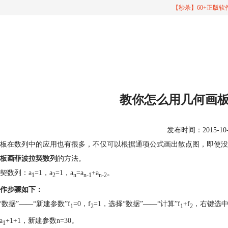
【秒杀】60+正版
教你怎么用几何画
发布时间：2015-10-20
板在数列中的应用也有很多，不仅可以根据通项公式画出散点图，即使没
板画菲波拉契数列
的方法。
契数列：a
=1，a
=1，a
=a
+a
。
1
2
n
n-1
n-2
作步骤如下：
择“数据”——“新建参数”f
=0，f
=1，选择“数据”——“计算”f
+f
，右键选中
1
2
1
2
a
+1+1，新建参数n=30。
1