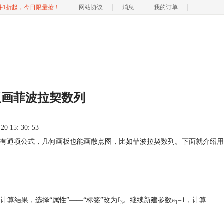
软件1折起，今日限量抢！
网站协议
消息
我的订单
板画菲波拉契数列
 15: 30: 53
有通项公式，几何画板也能画散点图，比如菲波拉契数列。下面就介绍用
计算结果，选择“属性”——“标签”改为f
。继续新建参数a
=1，计算
3
1