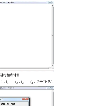
进行相应计算
+1，f
——f
，f
——f
，点击“迭代”。
1
2
2
3