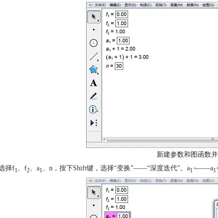
新建参数和图函数并
选择f
、f
、a
、n，按下Shift键，选择“变换”——“深度迭代”。a
¬——a
1
2
1
1
1