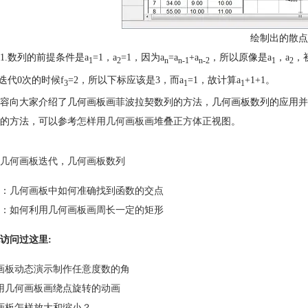
绘制出的散点
1.数列的前提条件是a
=1，a
=1，因为a
=a
+a
，所以原像是a
，a
，
1
2
n
n-1
n-2
1
2
为迭代0次的时候f
=2，所以下标应该是3，而a
=1，故计算a
+1+1。
3
1
1
容向大家介绍了几何画板画菲波拉契数列的方法，几何画板数列的应用并
的方法，可以参考
怎样用几何画板画堆叠正方体正视图
。
几何画板迭代
，
几何画板数列
：
几何画板中如何准确找到函数的交点
：
如何利用几何画板画周长一定的矩形
访问过这里:
画板动态演示制作任意度数的角
用几何画板画绕点旋转的动画
画板怎样放大和缩小？