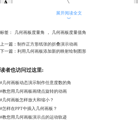
展开阅读全文
︾
标签：
几何画板度量角
，
几何画板度量值角
上一篇：
制作正方形纸张的折叠演示动画
使用鼠标确定角度的一个边长示例
下一篇：
利用几何画板添加新的映射绘制图形
3.拖动鼠标到度数为合适的时候单击鼠标确定角度的大小。
读者也访问过这里:
#
几何画板动态演示制作任意度数的角
#
教您用几何画板画绕点旋转的动画
#
几何画板怎样放大和缩小？
#
怎样在PPT中插入几何画板？
#
教您用几何画板演示点的运动轨迹