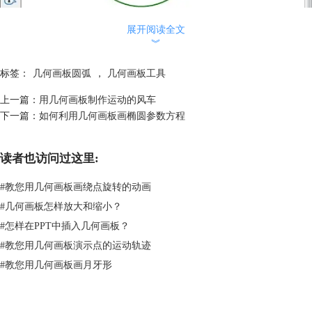
展开阅读全文
︾
利用线段端点和线段构造圆A
3.选中点A和线段AB，选择“构造”——“垂线”，垂线与圆A交于点D，选择
标签：
几何画板圆弧
，
几何画板工具
点A、D，选择“构造”——“线段”，选中垂线，按下“Ctrl+H”将之隐藏。选
上一篇：
用几何画板制作运动的风车
中线段AD，选择“构造”——“中点”得到中点E，选中点E和点A，选择“构
下一篇：
如何利用几何画板画椭圆参数方程
造 ”——“以圆心和圆周上的点作圆”，作出圆E。
读者也访问过这里:
#
教您用几何画板画绕点旋转的动画
#
几何画板怎样放大和缩小？
#
怎样在PPT中插入几何画板？
#
教您用几何画板演示点的运动轨迹
#
教您用几何画板画月牙形