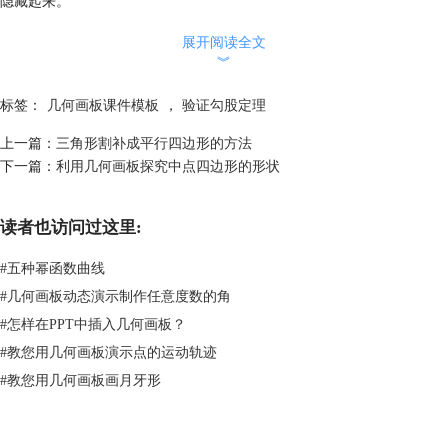
隐藏起来。
6.依次选中线段CD、DE、EC，执行“度量”—“长度”命令，度量出三条线
展开阅读全文
段的长度，并按三角形的字母修改好标签。单击“标记工具”，标记
︾
，选中标记
，执行“度量”—“角度”命令，度量出标记
的大小。
标签：
几何画板课件模板
，
验证勾股定理
7.执行“数据”—“计算”命令，打开新建计算对话框，依次单
击“EC”、“^”、“2”、“+”、“DE”、“^”、“2”、“—”、“2”、“*”、“EC”、“DE”
上一篇：
三角形割补成平行四边形的方法
”，单击确定按钮，关闭对话框，计算出EC2+DE2—
下一篇：
利用几何画板探究中点四边形的形状
2
2EC·DE·cos（
），同样地计算出CD
。
8.执行“文件”—“保存”命令即可。
读者也访问过这里:
本课件制作方法比较简单，适合教师在课堂中给学生演示图像，也适合学
生自己动手研究问题。点击下面的“
下载模板
”按钮，即可下载该课件，动
#
五种幂函数曲线
态演示余弦定理的一般性。如需了解关于验证勾股定理的几何画板课件模
#
几何画板动态演示制作任意度数的角
板，可参考
几何画板验证勾股定理
。
#
怎样在PPT中插入几何画板？
#
教您用几何画板演示点的运动轨迹
#
教您用几何画板画月牙形