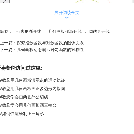
展开阅读全文
︾
标签：
正n边形渐开线
，
几何画板作渐开线
，
圆的渐开线
上一篇：
探究指数函数与对数函数的图像关系
下一篇：
几何画板动态演示对勾函数的对称性
读者也访问过这里:
动态演示圆的渐开线示例
圆的渐开线广泛应用于齿轮的啮合，齿轮的受力总是沿着与基圆相切的方
#
教您用几何画板演示点的运动轨迹
向。如果学生们对圆的渐开线原理理解不透彻的话，是很难在做题中去应
#
教您用几何画板画正多边形内接圆
用的，所以老师门借助该课件向学生们讲解清楚是很有必要的。正n边形
也是有的渐开线，也可以用几何画板制作，具体可参考：
几何画板动态演
#
教您学会画两圆外公切线
示正n边形的渐开线
。
#
教您学会用几何画板画三棱台
#
如何快速绘制正三角形