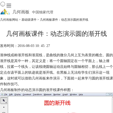
几何画板
中国独家代理
出色的数学教学软件
几何画板网站
>
基础级课件
> 几何画板课件：动态演示圆的渐开线
首页
几何画板课件：动态演示圆的渐开线
产品
下载
发布时间：2016-08-03 10: 45: 27
资源中心
软件商城
渐伸线或称渐开线和渐屈线，是曲线的微分几何上互为表里的概念。圆的
渐开线是其中一种，其定义是：将一个圆轴固定在一个平面上，轴上缠
线，拉紧一个线头，让该线绕圆轴运动且始终与圆轴相切，那么线上一个
定点在该平面上的轨迹就是渐开线。在黑板上无法给学生们演示这一现
象，这时就可以借助
几何画板
来作演示，下面就一起来学习圆的渐开线课
件制作技巧。
几何画板制作的动态演示圆的渐开线课件样图：