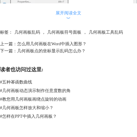
展开阅读全文
︾
图2：按住“Shift”键选择高级预置
标签：
几何画板乱码
，
几何画板符号面板
，
几何画板工具乱码
步骤二
在弹出的“高级预置”对话框的“系统”选项下，在“对GSP3/GSP4文
档的语言支持”的下拉菜单中选择“简体中文”即可。
上一篇：
怎么用几何画板在Word中插入图形？
下一篇：
几何画板点的坐标显示乱码怎么办？
读者也访问过这里:
#
五种幂函数曲线
#
几何画板动态演示制作任意度数的角
#
教您用几何画板画绕点旋转的动画
#
几何画板怎样放大和缩小？
#
怎样在PPT中插入几何画板？