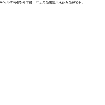
理学的几何画板课件下载，可参考
动态演示水位自动报警器
。