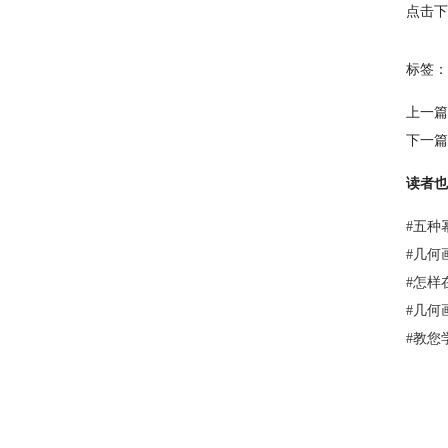
点击下
标签：
上一篇
下一篇
读者也
#
五种
#
几何
#
怎样
#
几何
#
教您