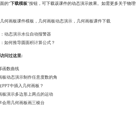
面的“
下载模板
”按钮，可下载该课件的动态演示效果。如需更多关于物
几何画板课件模板
，
几何画板动态演示
，
几何画板课件下载
：
动态演示水位自动报警器
：
如何推导圆面积计算公式？
访问过这里:
幂函数曲线
画板动态演示制作任意度数的角
在PPT中插入几何画板？
画板演示多边形上两点的运动
学会用几何画板画三棱台