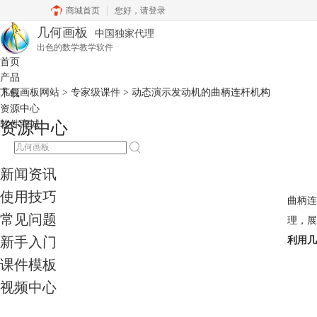
商城首页
您好，
请登录
几何画板
中国独家代理
出色的数学教学软件
首页
产品
几何画板网站
>
专家级课件
> 动态演示发动机的曲柄连杆机构
下载
资源中心
软件商城
资源中心
新闻资讯
使用技巧
曲柄连
常见问题
理，展
新手入门
利用几
课件模板
视频中心