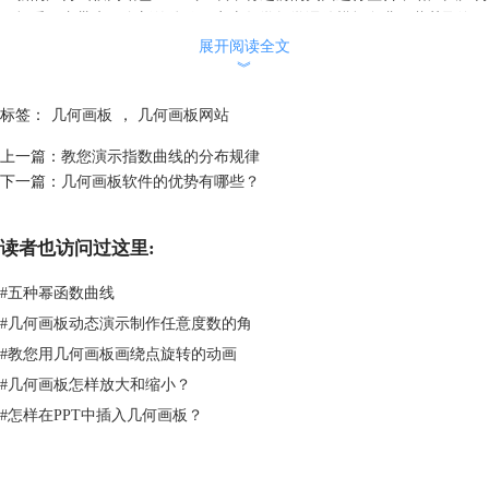
画板爱好者带来了全新的体验。点击
数学教学课件模板免费下载
获取海量
课件模板。
展开阅读全文
︾
本文为原创，转载请注明原网址：
http://www.jihehuaban.com.cn/xinwenzixun/quanxin-wangzhan.html
。
标签：
几何画板
，
几何画板网站
上一篇：
教您演示指数曲线的分布规律
下一篇：
几何画板软件的优势有哪些？
读者也访问过这里:
#
五种幂函数曲线
#
几何画板动态演示制作任意度数的角
#
教您用几何画板画绕点旋转的动画
#
几何画板怎样放大和缩小？
#
怎样在PPT中插入几何画板？