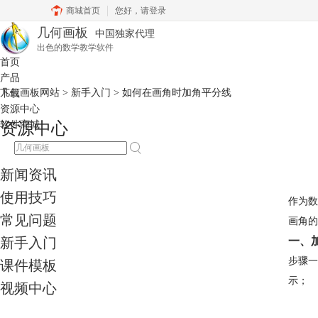
商城首页
您好，
请登录
几何画板
中国独家代理
出色的数学教学软件
首页
产品
几何画板网站
>
新手入门
> 如何在画角时加角平分线
下载
资源中心
软件商城
资源中心
新闻资讯
使用技巧
作为数
常见问题
画角的
新手入门
一、
步骤一
课件模板
示；
视频中心