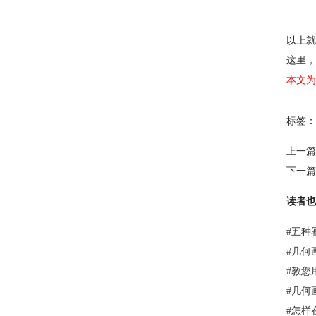
以上就
这里，
本文为
标签：
上一篇
下一篇
读者也
#
五种
#
几何
#
教您
#
几何
#
怎样