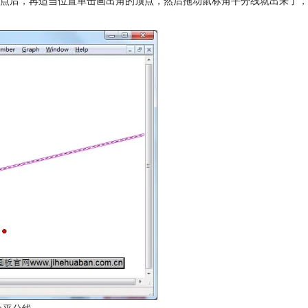
点后，再适当位置单击画出角的顶点，然后拖动鼠标角平分线就出来了，