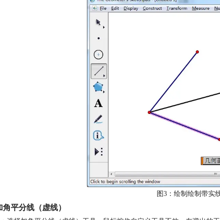
图3：绘制绘制带实
加角平分线（虚线）