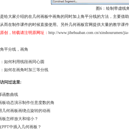
图6：绘制带虚线
是给大家介绍的在几何画板中画角的同时加上角平分线的方法，主要借助
从而在制作课件的时候直接使用。另外几何画板官网提供大量的
教学课件
原创，转载请注明原网址：
http://www.jihehuaban.com.cn/xinshourumen/jia-
角平分线
，
画角
：
如何利用线段画同心圆
：
如何在画角时加三等分线
访问过这里:
幂函数曲线
画板动态演示制作任意度数的角
用几何画板画绕点旋转的动画
画板怎样放大和缩小？
在PPT中插入几何画板？