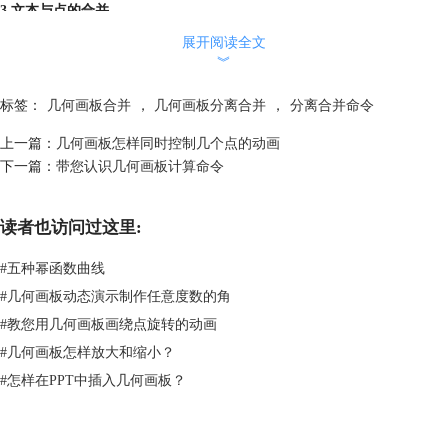
3.文本与点的合并
您如果看到几何画板中的动态字幕时，在佩服作者的同时一定自己也想尝
展开阅读全文
试一下，想做出同样的效果来。其实很简单，动态字幕实际上是通过点的
︾
运动实现的。只要把要实现动态的字幕合并到一个点上，然后通过点的运
动就可以控制字幕了。但这里关键的一步是当依次选中文本和点后，必须
标签：
几何画板合并
，
几何画板分离合并
，
分离合并命令
要按住 Shift键，“编辑”菜单中才会出现“合并文本到点”命令。
上一篇：
几何画板怎样同时控制几个点的动画
4.合并图片到点
下一篇：
带您认识几何画板计算命令
选中点和图片，点击“编辑”——“合并图片到点”。
5.从定义中分离点
我们可以利用它来分离父子关系点，例如我们通过变换得到的点，当我们
读者也访问过这里:
选中变换后的点并同时按住shift键，就可以从当前的子对象脱离，变成自
由点。
#
五种幂函数曲线
以上给大家详细介绍了几何画板分离合并命令，利用此命令可以实现对象
#
几何画板动态演示制作任意度数的角
与对象的合并，从而来完善图形的绘制和课件的制作。更多关于几何画板
#
教您用几何画板画绕点旋转的动画
合并的教程可参考
几何画板如何合并多个画板文件
。
#
几何画板怎样放大和缩小？
#
怎样在PPT中插入几何画板？