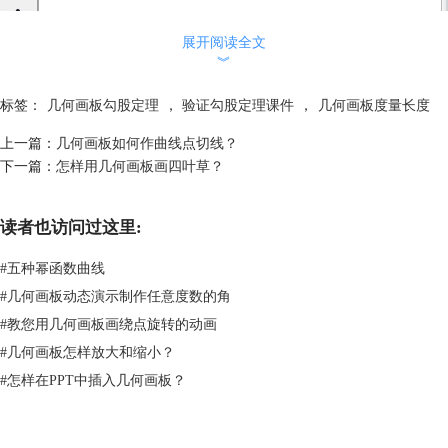
展开阅读全文
︾
标签：
几何画板勾股定理
，
验证勾股定理课件
，
几何画板度量长度
上一篇：
几何画板如何作曲线点切线？
下一篇：
怎样用几何画板画四叶草？
读者也访问过这里:
#
五种幂函数曲线
#
几何画板动态演示制作任意度数的角
用工具绘制直角三角形示例
步骤二 度量边长
#
教您用几何画板画绕点旋转的动画
选择侧边栏“移动箭头工具”选定直角边a，并单击上方菜单栏“度量”菜
#
几何画板怎样放大和缩小？
单，在其下拉菜单选择“长度”，这样就可以看到直角边a的长度已经求出
#
怎样在PPT中插入几何画板？
来了。用同样的方法度量出b边和c边的长，如下图所示。