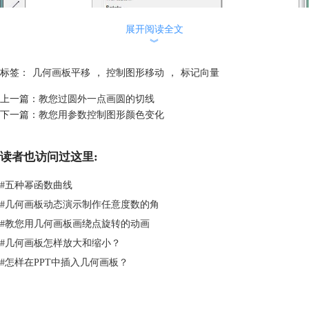
展开阅读全文
︾
标签：
几何画板平移
，
控制图形移动
，
标记向量
上一篇：
教您过圆外一点画圆的切线
下一篇：
教您用参数控制图形颜色变化
图2：执行标记向量命令
读者也访问过这里:
3.用“选择”工具框选△ABC 的三边和三顶点，执行“变换”——“平移”命
#
五种幂函数曲线
令，在弹出的对话框中保持如下图所示的设置；
#
几何画板动态演示制作任意度数的角
#
教您用几何画板画绕点旋转的动画
#
几何画板怎样放大和缩小？
#
怎样在PPT中插入几何画板？