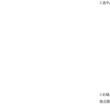
2.选
3.右
散点图