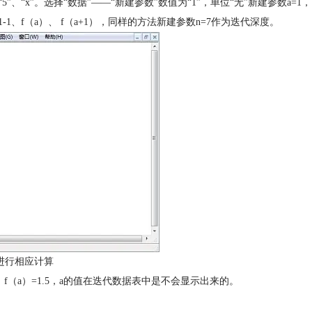
“5”、“x”。选择“数据”——“新建参数”数值为“1”，单位“无”新建参数a=1，
1-1、f（a）、 f（a+1），同样的方法新建参数n=7作为迭代深度。
进行相应计算
，f（a）=1.5，a的值在迭代数据表中是不会显示出来的。