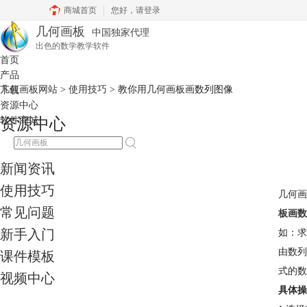
商城首页
您好，
请登录
几何画板
中国独家代理
出色的数学教学软件
首页
产品
几何画板网站
>
使用技巧
> 教你用几何画板画数列图像
下载
资源中心
软件商城
资源中心
新闻资讯
使用技巧
几何画
常见问题
板画数
新手入门
如：求数
由数列
课件模板
式的数
视频中心
具体操