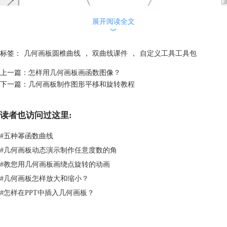
展开阅读全文
︾
标签：
几何画板圆椎曲线
，
双曲线课件
，
自定义工具工具包
上一篇：
怎样用几何画板画函数图像？
下一篇：
几何画板制作图形平移和旋转教程
确定双曲线的中点坐标示例
读者也访问过这里:
步骤三 拖动鼠标在适当位置单击一下，确定好双曲线的大小、位置和方
向后单击鼠标即可。这样就制作出双曲线图像了，如下图所示。
#
五种幂函数曲线
#
几何画板动态演示制作任意度数的角
#
教您用几何画板画绕点旋转的动画
#
几何画板怎样放大和缩小？
#
怎样在PPT中插入几何画板？