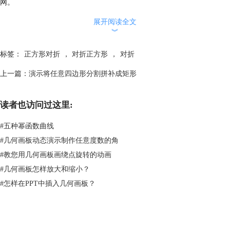
网。
本文为原创，转载请注明原网址：
展开阅读全文
http://www.jihehuaban.com.cn/rumenji/zfx-rydz.html
。
︾
标签：
正方形对折
，
对折正方形
，
对折
上一篇：
演示将任意四边形分割拼补成矩形
读者也访问过这里:
#
五种幂函数曲线
#
几何画板动态演示制作任意度数的角
#
教您用几何画板画绕点旋转的动画
#
几何画板怎样放大和缩小？
#
怎样在PPT中插入几何画板？