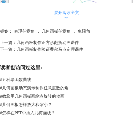
展开阅读全文
︾
标签：
表现任意角
，
几何画板任意角
，
象限角
上一篇：
几何画板制作正方形翻折动画课件
下一篇：
几何画板制作验证费尔马点定理课件
几何画板课件模板——能自动判断象限的任意负角示例
在实际生活中还会遇到角的旋转量超过一个周角的情况，角度可以不限于
读者也访问过这里:
0—360度的范围，而且角度还应该考虑到方向。
在平面内，一条射线绕它的端点旋转有两个相反的方向：顺时针方向和逆
#
五种幂函数曲线
时针方向。习惯上规定，按照逆时针方向旋转而成的角叫做正角；按照顺
#
几何画板动态演示制作任意度数的角
时针方向旋转成的角叫做负角；当射线没有旋转时，我们也把它看成一个
#
教您用几何画板画绕点旋转的动画
角，叫做零角。当射线绕其端点按照逆时针方向或按照顺时针方向旋转
时，旋转的绝对量可以是任意的。
#
几何画板怎样放大和缩小？
什么是象限角？
#
怎样在PPT中插入几何画板？
在直角坐标系中讨论角，是角的顶点与坐标原点重合，角的始边在X轴的
非负半轴上，角的终边在第几象限，我们就说这个角是第几象限角（或说
这个角属于第几象限） 如果角的终边在坐标轴上，就认为这个角不在任