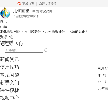
商城首页
您好，
请登录
几何画板
中国独家代理
出色的数学教学软件
首页
产品
几何画板网站
>
入门级课件
> 几何画板课件：《角的认识》
下载
资源中心
软件商城
资源中心
新闻资讯
使用技巧
利用好
常见问题
形“动
新手入门
化，让
几何画
课件模板
视频中心