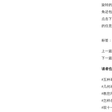
旋转的
角还包
点击下
的任意
标签：
上一篇
下一篇
读者也
#
五种
#
几何
#
教您
#
怎样
#
双十