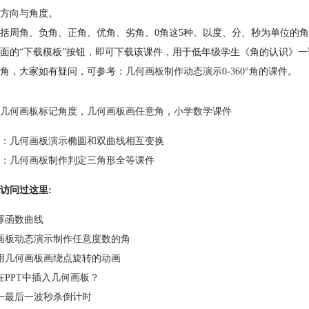
方向与角度。
括周角、负角、正角、优角、劣角、0角这5种。以度、分、秒为单位的
面的“下载模板”按钮，即可下载该课件，用于低年级学生《角的认识》一课
角，大家如有疑问，可参考：
几何画板制作动态演示0-360°角的课件
。
几何画板标记角度
，
几何画板画任意角
，
小学数学课件
：
几何画板演示椭圆和双曲线相互变换
：
几何画板制作判定三角形全等课件
访问过这里:
幂函数曲线
画板动态演示制作任意度数的角
用几何画板画绕点旋转的动画
在PPT中插入几何画板？
一最后一波秒杀倒计时